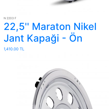
N 2203 F
22,5'' Maraton Nikel
Jant Kapaği - Ön
1,410.00 TL