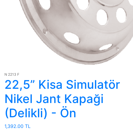
N 2213 F
22,5” Kisa Simulatör
Nikel Jant Kapaği
(Delikli) - Ön
1,392.00 TL