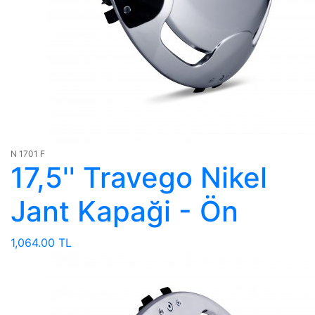
N 1701 F
17,5'' Travego Nikel
Jant Kapaği - Ön
1,064.00 TL