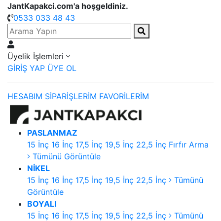
JantKapakci.com'a hoşgeldiniz.
0533 033 48 43
Üyelik İşlemleri
GİRİŞ YAP
ÜYE OL
HESABIM
SİPARİŞLERİM
FAVORİLERİM
PASLANMAZ
15 İnç
16 İnç
17,5 İnç
19,5 İnç
22,5 İnç
Fırfır Arma
Tümünü Görüntüle
NİKEL
15 İnç
16 İnç
17,5 İnç
19,5 İnç
22,5 İnç
Tümünü
Görüntüle
BOYALI
15 İnç
16 İnç
17,5 İnç
19,5 İnç
22,5 İnç
Tümünü