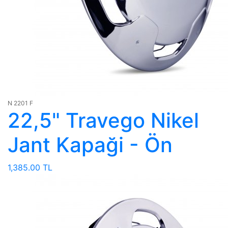
N 2201 F
22,5" Travego Nikel
Jant Kapaği - Ön
1,385.00 TL