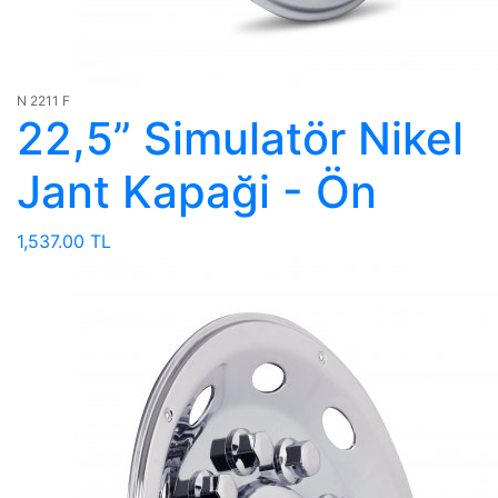
N 2211 F
22,5” Simulatör Nikel
Jant Kapaği - Ön
1,537.00 TL