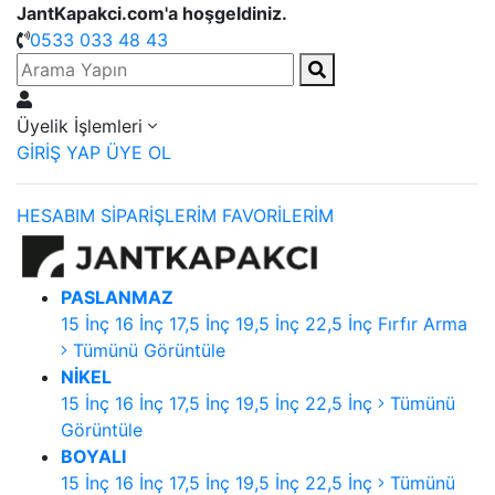
JantKapakci.com'a hoşgeldiniz.
0533 033 48 43
Üyelik İşlemleri
GİRİŞ YAP
ÜYE OL
HESABIM
SİPARİŞLERİM
FAVORİLERİM
PASLANMAZ
15 İnç
16 İnç
17,5 İnç
19,5 İnç
22,5 İnç
Fırfır Arma
Tümünü Görüntüle
NİKEL
15 İnç
16 İnç
17,5 İnç
19,5 İnç
22,5 İnç
Tümünü
Görüntüle
BOYALI
15 İnç
16 İnç
17,5 İnç
19,5 İnç
22,5 İnç
Tümünü