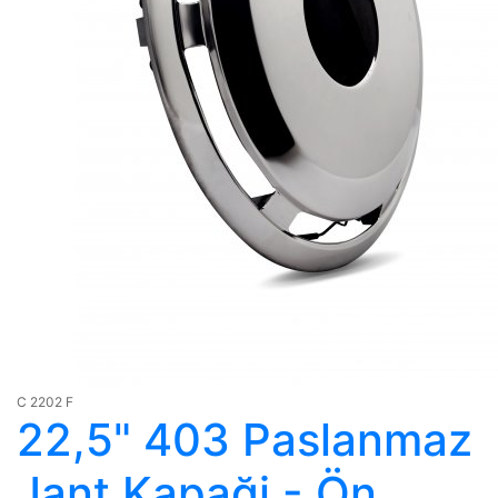
C 2202 F
22,5" 403 Paslanmaz
Jant Kapaği - Ön