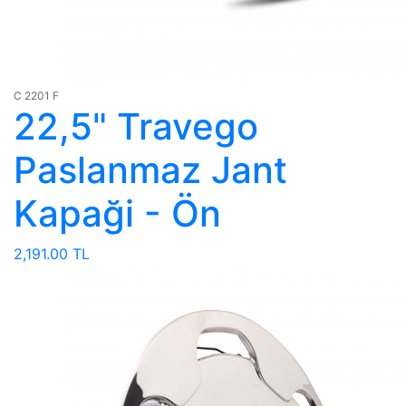
C 2201 F
22,5" Travego
Paslanmaz Jant
Kapaği - Ön
2,191.00 TL