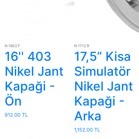
N 1602 F
N 1712 R
16'' 403
17,5” Kisa
Nikel Jant
Simulatör
Kapaği -
Nikel Jant
Ön
Kapaği -
Arka
912.00 TL
1,152.00 TL