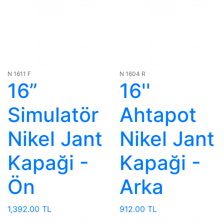
N 1611 F
N 1604 R
16”
16''
Simulatör
Ahtapot
Nikel Jant
Nikel Jant
Kapaği -
Kapaği -
Ön
Arka
1,392.00 TL
912.00 TL