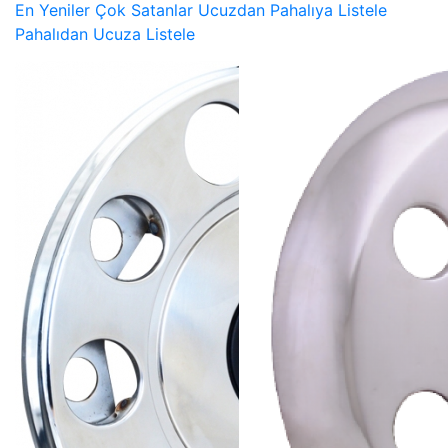
En Yeniler
Çok Satanlar
Ucuzdan Pahalıya Listele
Pahalıdan Ucuza Listele