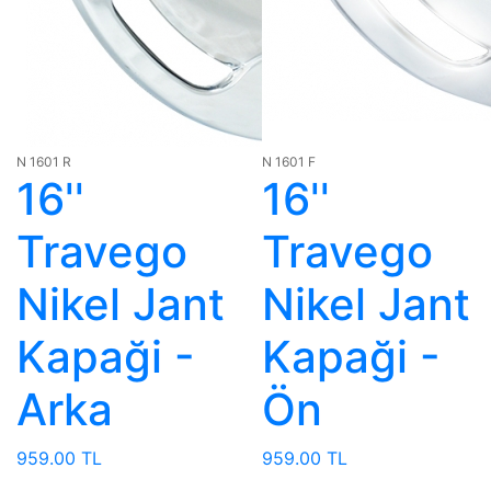
N 1601 R
N 1601 F
16''
16''
Travego
Travego
Nikel Jant
Nikel Jant
Kapaği -
Kapaği -
Arka
Ön
959.00 TL
959.00 TL