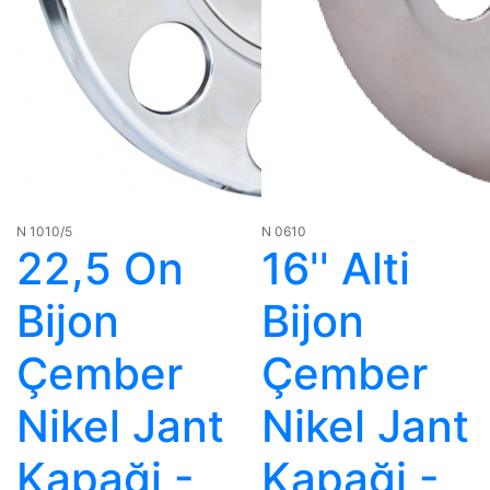
N 1010/5
N 0610
22,5 On
16'' Alti
Bijon
Bijon
Çember
Çember
Nikel Jant
Nikel Jant
Kapaği -
Kapaği -