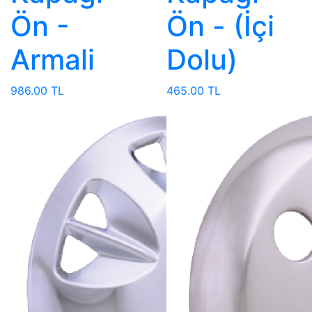
Ön -
Ön - (İçi
Armali
Dolu)
986.00 TL
465.00 TL