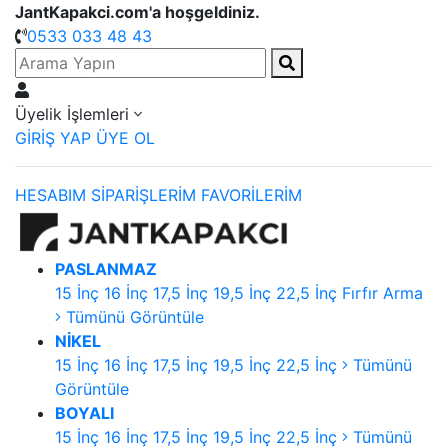
JantKapakci.com'a hoşgeldiniz.
0533 033 48 43
Üyelik İşlemleri
GİRİŞ YAP
ÜYE OL
HESABIM
SİPARİŞLERİM
FAVORİLERİM
PASLANMAZ
15 İnç
16 İnç
17,5 İnç
19,5 İnç
22,5 İnç
Fırfır Arma
Tümünü Görüntüle
NİKEL
15 İnç
16 İnç
17,5 İnç
19,5 İnç
22,5 İnç
Tümünü
Görüntüle
BOYALI
15 İnç
16 İnç
17,5 İnç
19,5 İnç
22,5 İnç
Tümünü