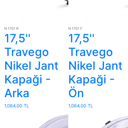
N 1701 R
N 1701 F
17,5''
17,5''
Travego
Travego
Nikel Jant
Nikel Jant
Kapaği -
Kapaği -
Arka
Ön
1,064.00 TL
1,064.00 TL