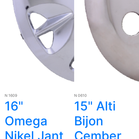
N 1609
N 0610
16"
15" Alti
Omega
Bijon
Nikel Jant
Çember