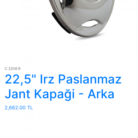
C 2206 R
22,5" Irz Paslanmaz
Jant Kapaği - Arka
2,662.00 TL