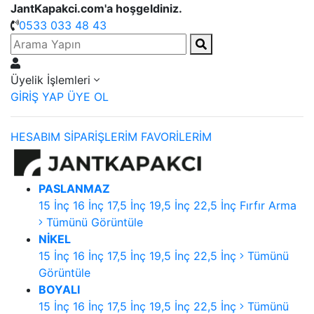
JantKapakci.com'a hoşgeldiniz.
0533 033 48 43
Üyelik İşlemleri
GİRİŞ YAP
ÜYE OL
HESABIM
SİPARİŞLERİM
FAVORİLERİM
PASLANMAZ
15 İnç
16 İnç
17,5 İnç
19,5 İnç
22,5 İnç
Fırfır Arma
Tümünü Görüntüle
NİKEL
15 İnç
16 İnç
17,5 İnç
19,5 İnç
22,5 İnç
Tümünü
Görüntüle
BOYALI
15 İnç
16 İnç
17,5 İnç
19,5 İnç
22,5 İnç
Tümünü