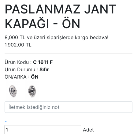
PASLANMAZ JANT
KAPAĞI - ÖN
8,000 TL ve üzeri siparişlerde kargo bedava!
1,902.00 TL
Ürün Kodu :
C 1611 F
Ürün Durumu :
Sıfır
ÖN/ARKA :
ÖN
-
Adet