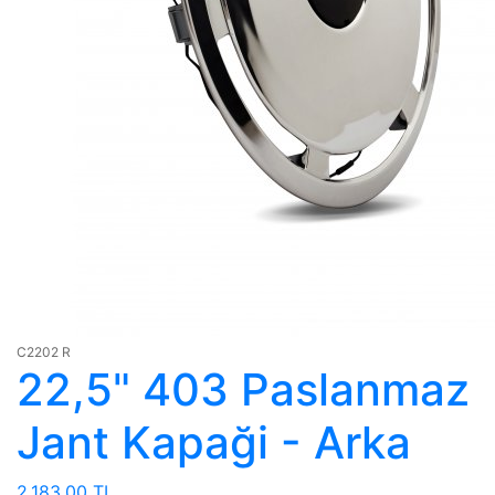
C2202 R
22,5" 403 Paslanmaz
Jant Kapaği - Arka
2,183.00 TL