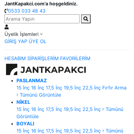
JantKapakci.com'a hoşgeldiniz.
0533 033 48 43
Üyelik İşlemleri
GİRİŞ YAP
ÜYE OL
HESABIM
SİPARİŞLERİM
FAVORİLERİM
PASLANMAZ
15 İnç
16 İnç
17,5 İnç
19,5 İnç
22,5 İnç
Fırfır Arma
Tümünü Görüntüle
NİKEL
15 İnç
16 İnç
17,5 İnç
19,5 İnç
22,5 İnç
Tümünü
Görüntüle
BOYALI
15 İnç
16 İnç
17,5 İnç
19,5 İnç
22,5 İnç
Tümünü