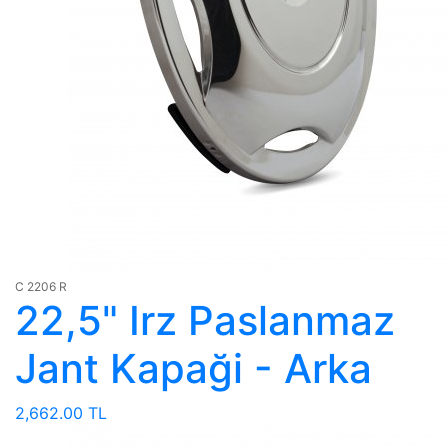
C 2206 R
22,5" Irz Paslanmaz
Jant Kapaği - Arka
2,662.00 TL