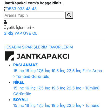
JantKapakci.com'a hoşgeldiniz.
0533 033 48 43
Üyelik İşlemleri
GİRİŞ YAP
ÜYE OL
HESABIM
SİPARİŞLERİM
FAVORİLERİM
PASLANMAZ
15 İnç
16 İnç
17,5 İnç
19,5 İnç
22,5 İnç
Fırfır Arma
Tümünü Görüntüle
NİKEL
15 İnç
16 İnç
17,5 İnç
19,5 İnç
22,5 İnç
Tümünü
Görüntüle
BOYALI
15 İnç
16 İnç
17,5 İnç
19,5 İnç
22,5 İnç
Tümünü